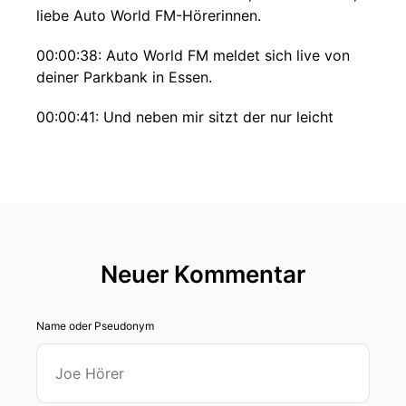
liebe Auto World FM-Hörerinnen.
00:00:38: Auto World FM meldet sich live von
deiner Parkbank in Essen.
00:00:41: Und neben mir sitzt der nur leicht
nach Schnaps riechende Benedikt Ritter.
00:00:46: Hallo Benedikt, wie geht's dir?
00:00:49: Hallo Holger, ich bin ganz überfahren,
dass wir jetzt schon hier in der Aufnahme sind.
Neuer Kommentar
00:00:53: Also da habe ich jetzt nicht mit
gerechnet, ehrlich gesagt.
Name oder Pseudonym
00:00:57: Ist das so, weil du sitzt hier noch so
ganz bequem auf deiner Parkbank und...
00:01:02: Genau, ich hab mir dicke Mütze auf,