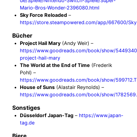
de/Spiele/Nintendo-Switch-Spiele/Super-
Mario-Bros-Wonder-2396080.html
Sky Force Reloaded
–
https://store.steampowered.com/app/667600/Sky
Bücher
Project Hail Mary
(Andy Weir) –
https://www.goodreads.com/book/show/5449340
project-hail-mary
The World at the End of Time
(Frederik
Pohl) –
https://www.goodreads.com/book/show/599712.T
House of Suns
(Alastair Reynolds) –
https://www.goodreads.com/book/show/1782569
Sonstiges
Düsseldorf Japan-Tag
–
https://www.japan-
tag.de
Biere