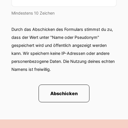
00:01:14: Das richtig!
Mindestens 10 Zeichen
00:01:14: Das stimmen... ...nicht aber gut.
Durch das Abschicken des Formulars stimmst du zu,
00:01:20: Ich finde gut du kommst mit den
dass der Wert unter "Name oder Pseudonym"
schönen Themen rein.
gespeichert wird und öffentlich angezeigt werden
00:01:23: Wer hat denn zu dieser Folge wieder
kann. Wir speichern keine IP-Adressen oder andere
eingeladen?
personenbezogene Daten. Die Nutzung deines echten
Namens ist freiwillig.
00:01:25: Wer musste dann da wieder dem
anderen hinterherrennen?
00:01:27: Ich oder du?
Abschicken
00:01:29: Ich glaube es war im Endeffekt so
nachdem wir die Folge am Montag ja
verschoben haben, war das meine Einladung.