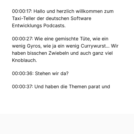
00:00:17: Hallo und herzlich willkommen zum
Taxi-Teller der deutschen Software
Entwicklungs Podcasts.
00:00:27: Wie eine gemischte Tüte, wie ein
wenig Gyros, wie ja ein wenig Currywurst... Wir
haben bisschen Zwiebeln und auch ganz viel
Knoblauch.
00:00:36: Stehen wir da?
00:00:37: Und haben die Themen parat und
vermischen Themen Und das kann ich ganz gut.
00:00:45: Wer das aber relativ fantastisch kann
und wer das auch Qua Origin als alter
Ruhrpoetler noch viel besser kann, ist der
Kollege Benedikt!