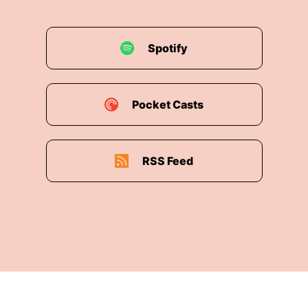
00:01:30: Du wirkst aufgereght.
00:01:31: Bist du eigentlich auch gerägt?
Spotify
00:01:33: Nein, mir geht's ganz gut.
00:01:34: Ich komme ja frisch aus dem Urlaub
Pocket Casts
und ich bin sehr entspannt.
00:01:39: Du wirks
RSS Feed
00:01:40: nicht so oder wirkste eraufgeregt.
00:01:43: Ja, du bist hier wie so ein
aufgeschrecktes Huhn.
00:01:49: Bist du da zugegangen?
00:01:50: Nee!
00:01:50: Ich war im Urlaub und ich war auf