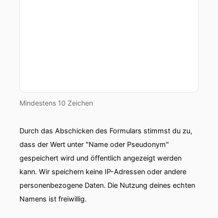
00:00:55: Das kannst du vielleicht an deinem
Mühen runterregeln.
00:00:59: Holger, das haben wir beim letzten
Mal schon gehabt und beim davor, das machen
wir es auch schon gehabt.
00:01:02: Das sieht bei dir so aus und am Ende
Mindestens 10 Zeichen
ist es aber trotzdem gut.
Durch das Abschicken des Formulars stimmst du zu,
00:01:05: Können wir bitte nie wieder darüber
sprechen wer hier klippt und wer nicht klippt?
dass der Wert unter "Name oder Pseudonym"
gespeichert wird und öffentlich angezeigt werden
00:01:09: Danke
kann. Wir speichern keine IP-Adressen oder andere
personenbezogene Daten. Die Nutzung deines echten
00:01:11: Ah, dann gehst du mir jetzt schon auf
den Sack.
Namens ist freiwillig.