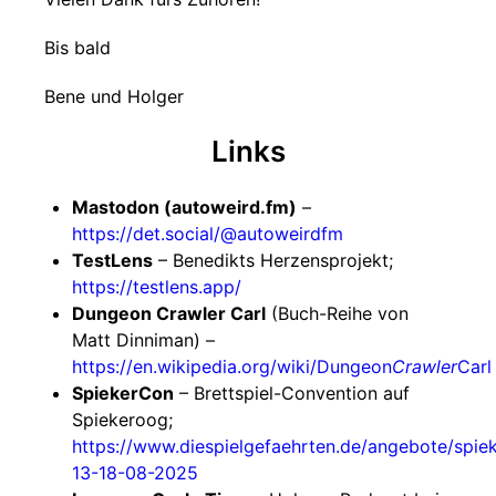
Bis bald
Bene und Holger
Links
Mastodon (autoweird.fm)
–
https://det.social/@autoweirdfm
TestLens
– Benedikts Herzensprojekt;
https://testlens.app/
Dungeon Crawler Carl
(Buch-Reihe von
Matt Dinniman) –
https://en.wikipedia.org/wiki/Dungeon
Crawler
Carl
SpiekerCon
– Brettspiel-Convention auf
Spiekeroog;
https://www.diespielgefaehrten.de/angebote/spie
13-18-08-2025