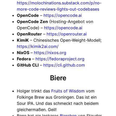
https://molochinations.substack.com/p/no-
more-code-reviews-lights-out-codebases
OpenCode
–
https://opencode.ai
OpenCode Zen
(Hosting-Angebot von
OpenCode) –
https://opencode.ai
OpenRouter
–
https://openrouter.ai
KimiK
– Chinesisches Open-Weight-Modell;
https://kimik2ai.com/
NixOS
–
https://nixos.org
Fedora
–
https://fedoraproject.org
GitHub CLI
–
https://cli.github.com
Biere
Holger trinkt das
Fruits of Wisdom
vom
Folkinge Brew aus Groningen. Das ist ein
Sour IPA. Und das schmeckt nach beidem
gleichermaßen. Geil!
Bene hat ein leckeres
Bierchen
von Stauder