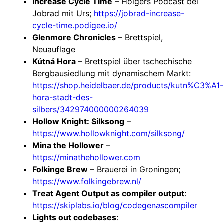
Increase Cycle Time
– Holgers Podcast bei
Jobrad mit Urs;
https://jobrad-increase-
cycle-time.podigee.io/
Glenmore Chronicles
– Brettspiel,
Neuauflage
Kútná Hora
– Brettspiel über tschechische
Bergbausiedlung mit dynamischem Markt:
https://shop.heidelbaer.de/products/kutn%C3%A1-
hora-stadt-des-
silbers/342974000000264039
Hollow Knight: Silksong
–
https://www.hollowknight.com/silksong/
Mina the Hollower
–
https://minathehollower.com
Folkinge Brew
– Brauerei in Groningen;
https://www.folkingebrew.nl/
Treat Agent Output as compiler output
:
https://skiplabs.io/blog/codegen
as
compiler
Lights out codebases
: